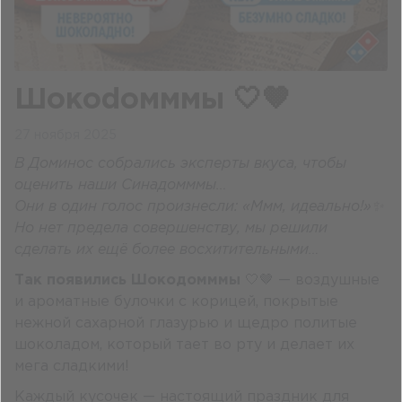
Шокоdoмммы 🤍🤎
27 ноября 2025
В Доминос собрались эксперты вкуса, чтобы
оценить наши Синадомммы…
Они в один голос произнесли: «Ммм, идеально!»✨
Но нет предела совершенству, мы решили
сделать их ещё более восхитительными…
Так появились Шокодомммы
🤍🤎 — воздушные
и ароматные булочки с корицей, покрытые
нежной сахарной глазурью и щедро политые
шоколадом, который тает во рту и делает их
мега сладкими!
Каждый кусочек — настоящий праздник для