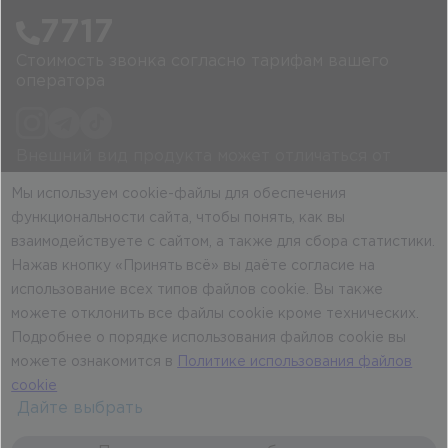
7717
Стоимость звонка согласно тарифам вашего
оператора
Внешний вид продукта может отличаться от
рекламного изображения.
Мы используем cookie-файлы для обеспечения
Политика обработки персональных данных
функциональности сайта, чтобы понять, как вы
Договор публичной оферты
взаимодействуете с сайтом, а также для сбора статистики.
Нажав кнопку «Принять всё» вы даёте согласие на
использование всех типов файлов cookie. Вы также
можете отклонить все файлы cookie кроме технических.
Подробнее о порядке использования файлов cookie вы
можете ознакомится в
Политике использования файлов
cookie
Дайте выбрать
Юридический адрес: 220073, г. Минск, ул.