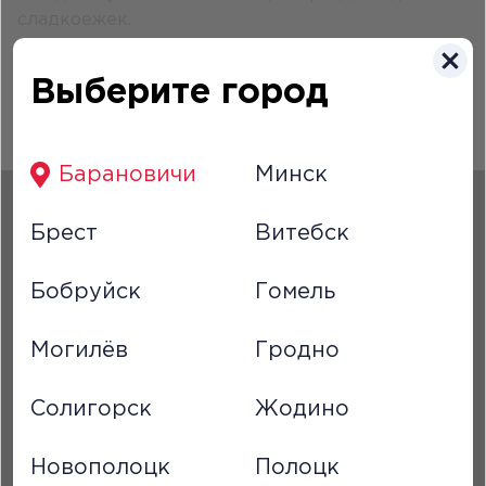
сладкоежек.
Даже сам Вилли Вонка признал : «Это
произведение искусства!»
Выберите город
Порадуйте себя и своих близких этой
удивительной новинкой от Domino's!
Барановичи
Минск
Русский
Брест
Витебск
Бобруйск
Гомель
Могилёв
Гродно
Солигорск
Жодино
Новополоцк
Полоцк
О НАС