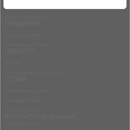
Domino’s Pizza Беларусь
Работа в Domino’s
ПИЦЦЕРИИ
Карта доставки
Условия доставки
НОВОСТИ
Акции
Программа лояльности
ОТЗЫВ
Контактные данные
Арендодателям
Поставщикам
КОНТАКТНЫЕ ДАННЫЕ
info@dominos.by