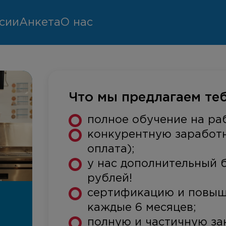
сии
Анкета
О нас
Что мы предлагаем теб
полное обучение на раб
конкурентную заработн
оплата);
у нас дополнительный б
рублей!
сертификацию и повыш
каждые 6 месяцев;
полную и частичную за