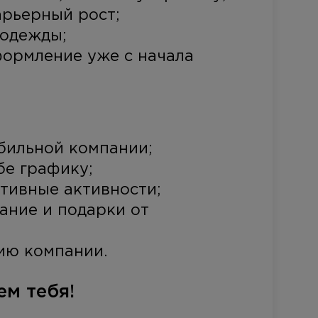
рьерный рост;
одежды;
ормление уже с начала
абильной компании;
бе графику;
тивные активности;
ние и подарки от
ию компании.
ем тебя!