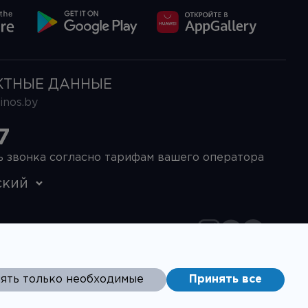
КТНЫЕ ДАННЫЕ
nos.by
7
ь звонка согласно тарифам вашего оператора
ский
ять только необходимые
Принять все
дрес: 220073, г. Минск, ул. Ольшевского, 24,