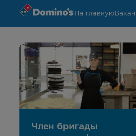
На главную
Вакан
Член бригады