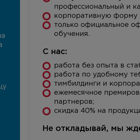
профессиональный и ка
корпоративную форму 
только официальное оф
обучения.
на
а
С нас:
работа без опыта в ст
работа по удобному те
тимбилдинги и корпора
цу
ежемесячное премирова
партнеров;
скидка 40% на продукц
Не откладывай, мы жд