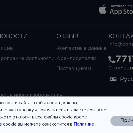
НОВОСТИ
ОТЗЫВ
КОНТА
info@domi
кции
Контактные данные
771
рограмма лояльности
Арендодателям
Стоимост
Поставщикам
Рус
рекламного изображения.
ьности сайта, чтобы понять, как вы
оговор публичной оферты
и. Нажав кнопку «Принять всё» вы даёте согласие
ожете отклонить все файлы cookie кроме
Прин
в cookie вы можете ознакомится в
Политике
Юридический а