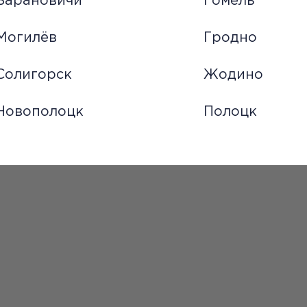
Барановичи
Гомель
Могилёв
Гродно
Солигорск
Жодино
Новополоцк
Полоцк