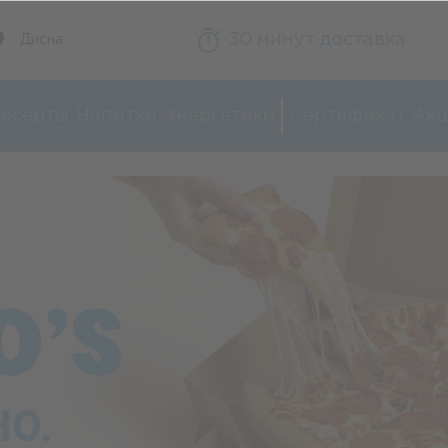
30 минут доставка
Дисна
есерты
Напитки
Энергетики
Сертификат
Акц