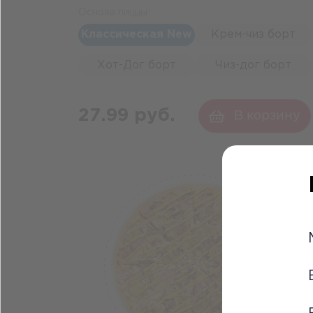
Основа пиццы
Классическая New
Крем-чиз борт
Хот-Дог борт
Чиз-дог борт
27.99 руб.
В корзину