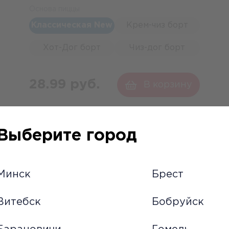
Основа пиццы
Классическая New
Крем-чиз борт
Хот-Дог борт
Чиз-дог борт
28.99 руб.
В корзину
Выберите город
Минск
Брест
Витебск
Бобруйск