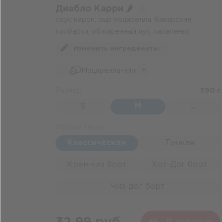
Диабло Карри 🌶️
соус карри, сыр моцарелла, баварские
колбаски, обжаренный лук, халапеньо
Изменить ингредиенты
-
+
Моцарелла-mini
Размер
590 г
S
M
L
Основа пиццы
Классическая
Тонкая
Крем-чиз борт
Хот-Дог борт
Чиз-дог борт