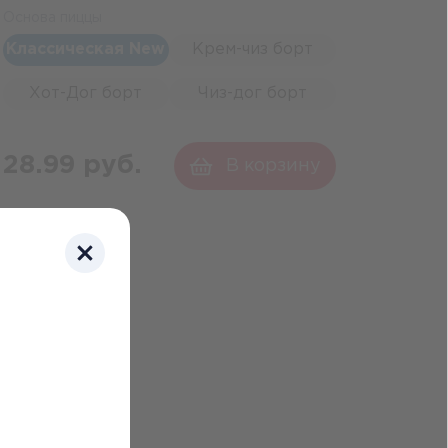
Основа пиццы
Классическая New
Крем-чиз борт
Хот-Дог борт
Чиз-дог борт
28.99 руб.
В корзину