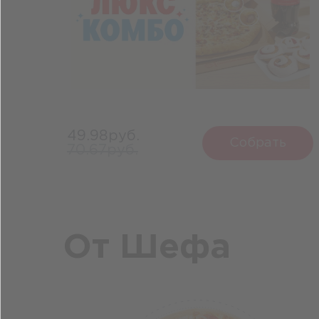
49.98руб.
Собрать
70.67руб.
От Шефа