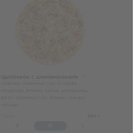
Цыпленок с шампиньонами
сливочно-чесночный соус от Шефа,
моцарелла, ветчина, курица, шампиньоны,
фета, горчичный соус, базилик, орегано,
майоран
Размер
690 г
S
M
L