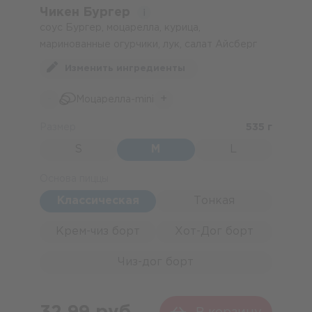
Чикен Бургер
соус Бургер, моцарелла, курица,
маринованные огурчики, лук, салат Айсберг
Изменить ингредиенты
-
+
Моцарелла-mini
Размер
535 г
S
M
L
Основа пиццы
Классическая
Тонкая
Крем-чиз борт
Хот-Дог борт
Чиз-дог борт