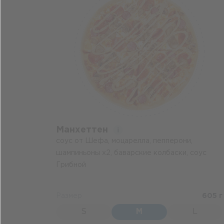
Манхеттен
соус от Шефа, моцарелла, пепперони,
шампиньоны х2, баварские колбаски, соус
Грибной
Размер
605 г
S
M
L