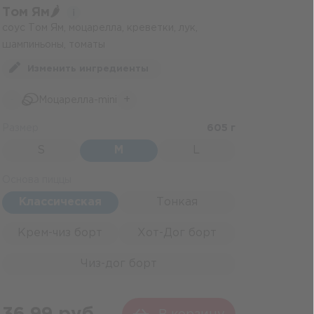
Том Ям🌶️
соус Том Ям, моцарелла, креветки, лук,
шампиньоны, томаты
Изменить ингредиенты
-
+
Моцарелла-mini
Размер
605 г
S
M
L
Основа пиццы
Классическая
Тонкая
Крем-чиз борт
Хот-Дог борт
Чиз-дог борт