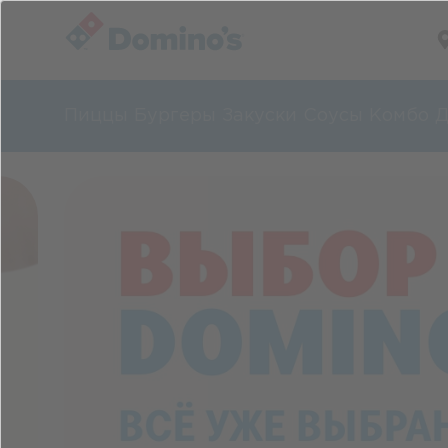
Пиццы
Бургеры
Закуски
Соусы
Комбо
Д