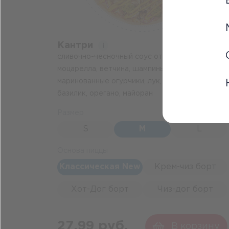
Кантри
сливочно-чесночный соус от Шефа,
моцарелла, ветчина, шампиньоны,
маринованные огурчики, лук, горчичный соус,
базилик, орегано, майоран
Размер
655 г
S
M
L
Основа пиццы
Классическая New
Крем-чиз борт
Хот-Дог борт
Чиз-дог борт
27.99 руб.
В корзину