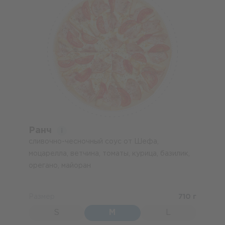
Ранч
сливочно-чесночный соус от Шефа,
моцарелла, ветчина, томаты, курица, базилик,
орегано, майоран
Размер
710 г
S
M
L