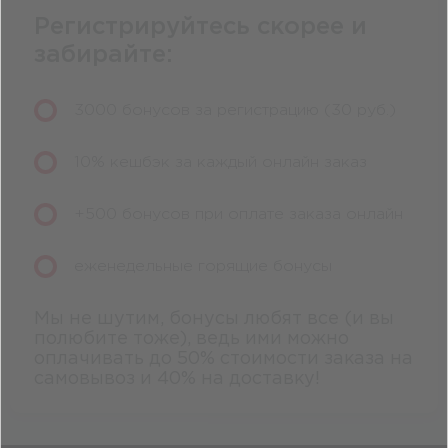
Регистрируйтесь скорее и
забирайте:
3000 бонусов за регистрацию (30 руб.)
10% кешбэк за каждый онлайн заказ
+500 бонусов при оплате заказа онлайн
еженедельные горящие бонусы
Мы не шутим, бонусы любят все (и вы
полюбите тоже), ведь ими можно
оплачивать до 50% стоимости заказа на
самовывоз и 40% на доставку!