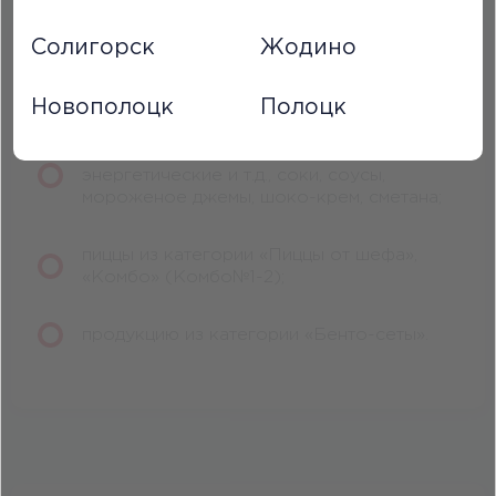
Солигорск
Жодино
Что нельзя оплатить
бонусами?
Новополоцк
Полоцк
любые напитки, включая тонизирующие/
энергетические и т.д., соки, соусы,
мороженое джемы, шоко-крем, сметана;
пиццы из категории «Пиццы от шефа»,
«Комбо» (Комбо№1-2);
продукцию из категории «Бенто-сеты».