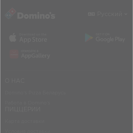
Русский
О НАС
Domino’s Pizza Беларусь
Работа в Domino’s
ПИЦЦЕРИИ
Карта доставки
Условия доставки