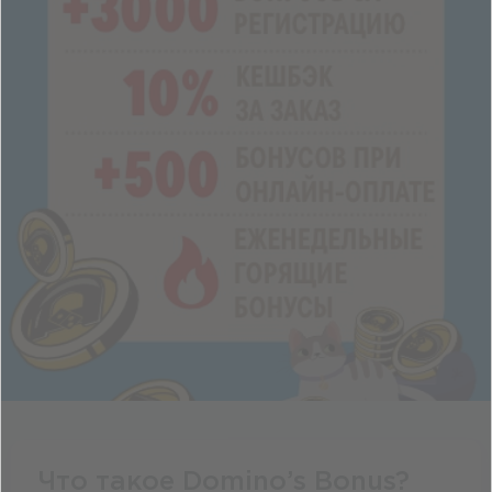
Что такое Domino’s Bonus?