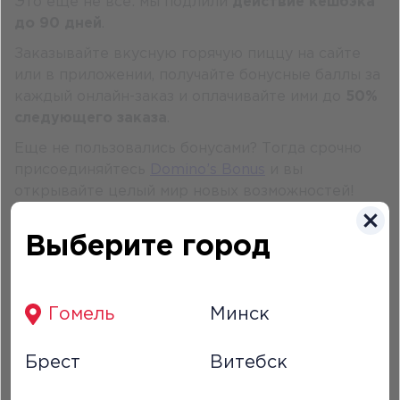
Это еще не всё: мы подлили
действие кешбэка
до 90 дней
.
Заказывайте вкусную горячую пиццу на сайте
или в приложении, получайте бонусные баллы за
каждый онлайн-заказ и оплачивайте ими до
50%
следующего заказа
.
Еще не пользовались бонусами? Тогда срочно
присоединяйтесь
Domino’s Bonus
и вы
открывайте целый мир новых возможностей!
Просто зарегистрируйтесь на сайте или в
Выберите город
приложении Domino's Pizza Belarus, и мы сразу
же
начислим вам
3 000 бонусных баллов
(а это
30 рублей) за регистрацию
, а потом будем
начислять по 10% кешбэка за каждый заказ через
Гомель
Минск
сайт или приложение!
И это мы еще не рассказали вам о
горящих
Брест
Витебск
бонусах
, которые мы начисляем в самый