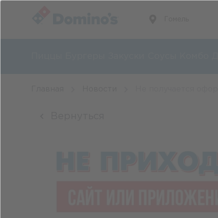
Гомель
Пиццы
Бургеры
Закуски
Соусы
Комбо
Д
Главная
Новости
Не получается офор
Вернуться