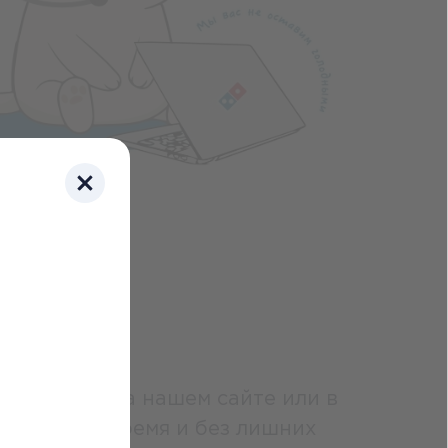
тили сбои на нашем сайте или в
 заказы вовремя и без лишних