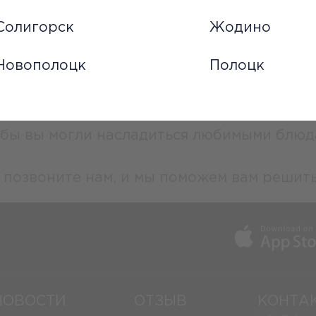
Солигорск
Жодино
у вас возникли трудности с оформлением з
Новополоцк
Полоцк
ффективно оформить ваш заказ на достав
обы вы могли насладиться любимыми блюд
 позвоните нам, и мы поможем вам решит
НОВОСТИ
ОТЗЫВ
КОНТА