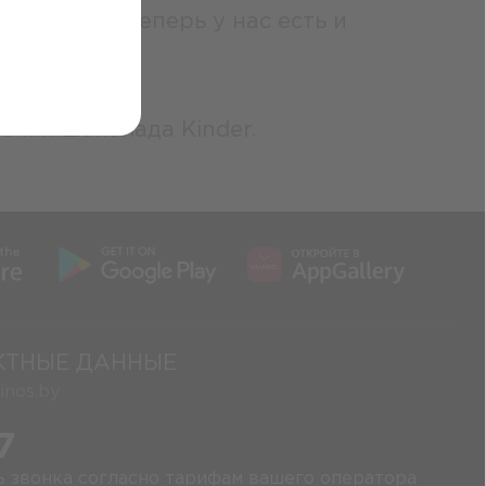
но поняли, теперь у нас есть и
очки шоколада Kinder.
КТНЫЕ ДАННЫЕ
nos.by
7
ь звонка согласно тарифам вашего оператора