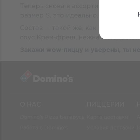
Теперь снова в ассортименте Domino’
размер S, это идеально, чтобы попр
Состав — такой же, как вы любили 
соус Крем-фреш, нежная моцарелла,
Закажи wow-пиццу и уверены, ты н
О НАС
ПИЦЦЕРИИ
Domino’s Pizza Беларусь
Карта доставки
А
Работа в Domino’s
Условия доставки
П