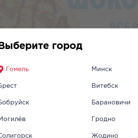
Выберите город
Гомель
Минск
нулась!
Брест
Витебск
Бобруйск
Барановичи
Могилёв
Гродно
вучит как десерт, выглядит как пицца, а н
овами не передать — только пробовать.
Солигорск
Жодино