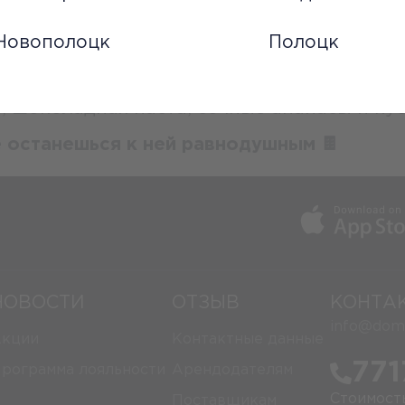
s — во всех размерах, да, вы всё правиль
Новополоцк
Полоцк
обовать и влюбиться ❤️
раньше:
 шоколадная паста, сочные ананасы и кус
е останешься к ней равнодушным 🍫
НОВОСТИ
ОТЗЫВ
КОНТА
info@domi
кции
Контактные данные
771
рограмма лояльности
Арендодателям
Стоимост
Поставщикам