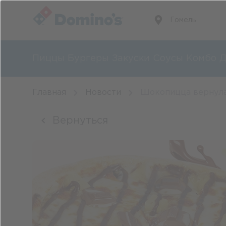
Гомель
Пиццы
Бургеры
Закуски
Соусы
Комбо
Д
Главная
Новости
Шокопицца вернула
Вернуться