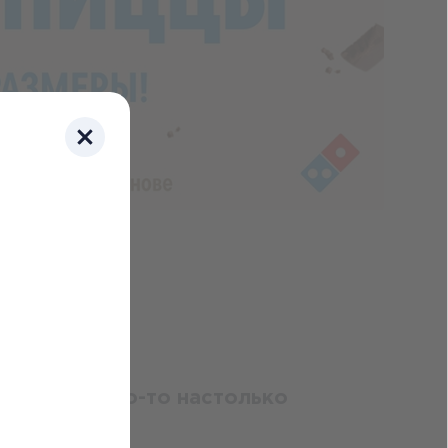
а вкус как что-то настолько