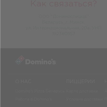
Как связаться?
ООО “Доминоспицца”
Беларусь, г. Минск,
ул. Интернациональная, 20а. УНП
192360857
О НАС
ПИЦЦЕРИИ
Domino’s Pizza Беларусь
Карта доставки
А
Работа в Domino’s
Условия доставки
П