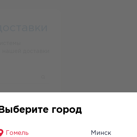
доставки
системы
ы нашей доставки
Выберите город
тавки
Гомель
Минск