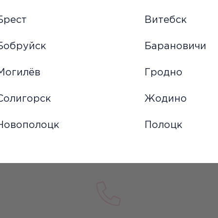
Брест
Витебск
Бобруйск
Барановичи
Могилёв
Гродно
Солигорск
Жодино
Новополоцк
Полоцк