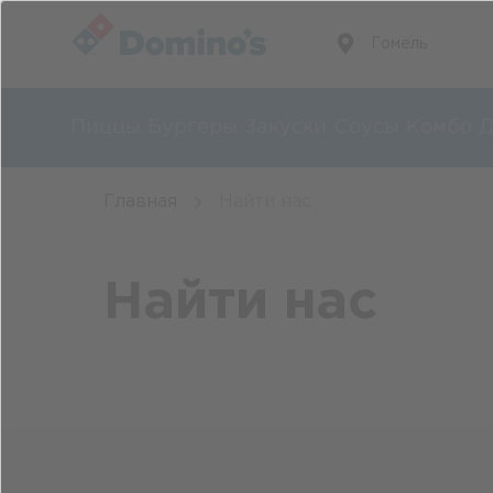
Гомель
Пиццы
Бургеры
Закуски
Соусы
Комбо
Д
Главная
Найти нас
Найти нас