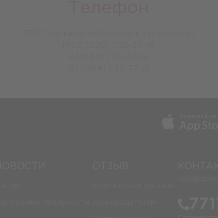
Телефон
7717 (только с мобильных телефонов)
МТС (029) 750-37-16
A1(044) 750-37-16
A1 (044) 532-77-17
НОВОСТИ
ОТЗЫВ
КОНТА
info@domi
кции
Контактные данные
771
рограмма лояльности
Арендодателям