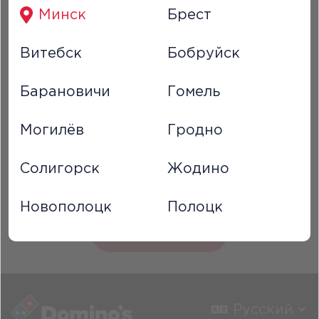
Минск
Брест
Классическая, M
18.99
руб.
Витебск
Бобруйск
Сыр моцарелла x1
Барановичи
Гомель
Томатный соус Domino's x1
Могилёв
Гродно
Солигорск
Жодино
Цена
18.99 руб.
Новополоцк
Полоцк
В корзину
Русский