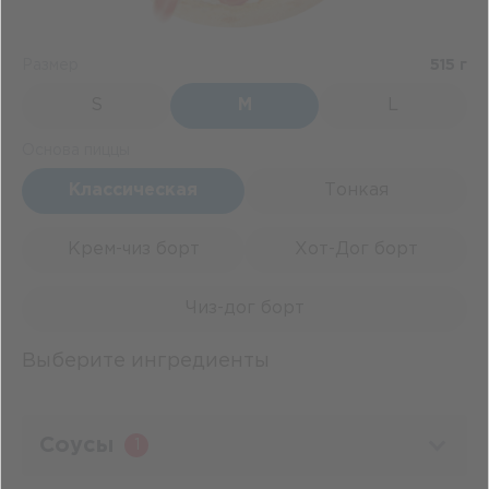
Размер
515 г
S
M
L
Основа пиццы
Классическая
Тонкая
Крем-чиз борт
Хот-Дог борт
Чиз-дог борт
Выберите ингредиенты
Соусы
1