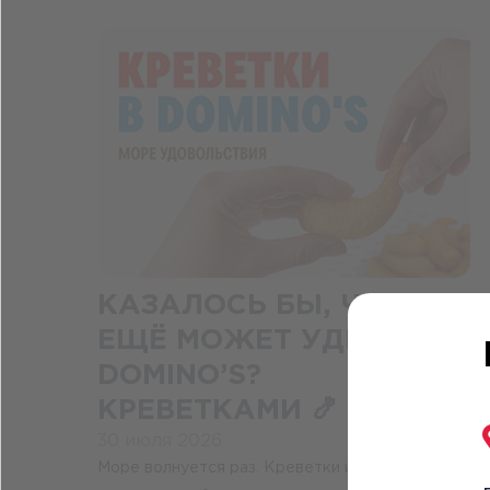
КАЗАЛОСЬ БЫ, ЧЕМ
ЕЩЁ МОЖЕТ УДИВИТЬ
DOMINO’S?
КРЕВЕТКАМИ 🍤
30 июля 2026
Море волнуется раз. Креветки исчезают со