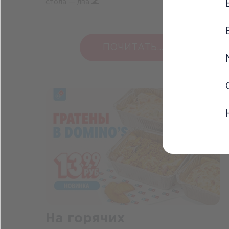
стола — два 🌊
ПОЧИТАТЬ...
На горячих