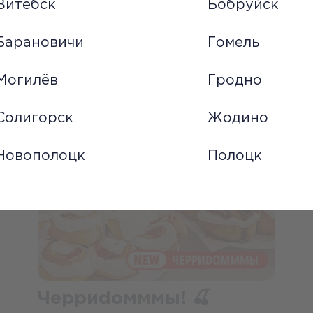
Витебск
Бобруйск
Барановичи
Гомель
ПОЧИТАТЬ...
Могилёв
Гродно
Солигорск
Жодино
Новополоцк
Полоцк
Черриdомммы! 🍒