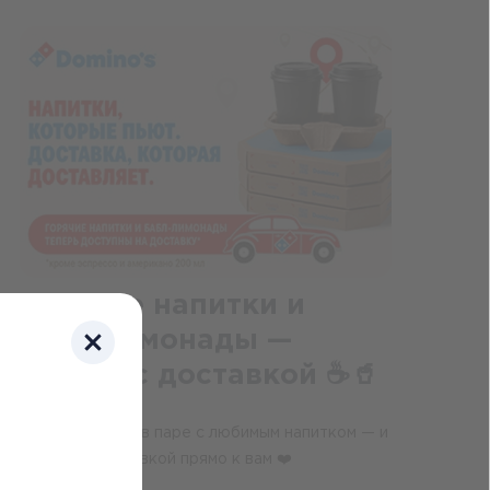
Горячие напитки и
бабл-лимонады —
теперь с доставкой ☕️🥤
13 мая 2026
Любимая пицца в паре с любимым напитком — и
всё это с доставкой прямо к вам ❤️