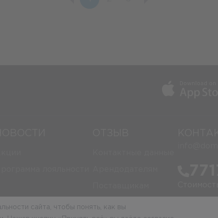
НОВОСТИ
ОТЗЫВ
КОНТА
info@domi
кции
Контактные данные
771
рограмма лояльности
Арендодателям
Стоимост
Поставщикам
Рус
ьности сайта, чтобы понять, как вы