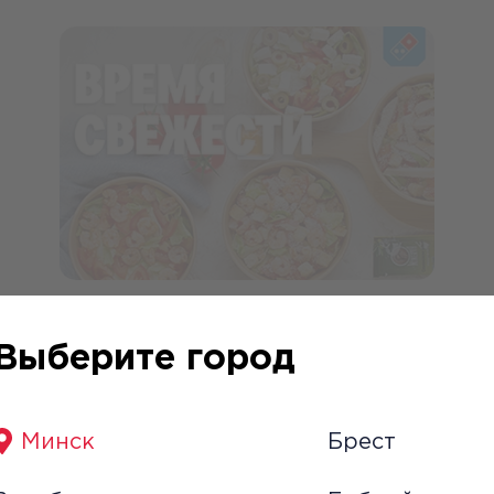
Время свежести в
Domino’s!
Выберите город
19 июня 2026
Ура! Теперь у нас целых 4 свежих, сочных,
самых вкусных салатов!
Минск
Брест