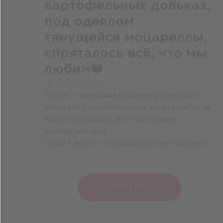
картофельных дольках,
под одеялом
тянущейся моцареллы,
спряталось всё, что мы
любим❤️
18 марта 2026
Гратен — идеальное решение для вкусного
обеда или спокойного ужина, когда хочется не
просто перекусить, а по-настоящему
насладиться едой.
Сразу 4 вкуса — и каждый достоин отдельного
внимания:
ПОЧИТАТЬ...