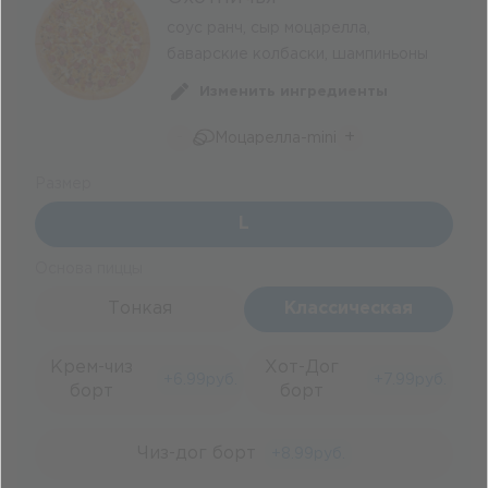
соус ранч, сыр моцарелла,
баварские колбаски, шампиньоны
Изменить ингредиенты
-
+
Моцарелла-mini
Размер
L
Основа пиццы
Тонкая
Классическая
Крем-чиз
Хот-Дог
+
6.99
руб.
+
7.99
руб.
борт
борт
Чиз-дог борт
+
8.99
руб.