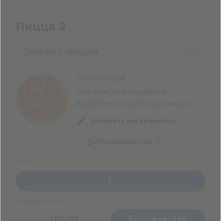
Пицца 2
Заменить продукт
Охотничья
соус ранч, сыр моцарелла,
баварские колбаски, шампиньоны
Изменить ингредиенты
-
+
Моцарелла-mini
Размер
L
Основа пиццы
Тонкая
Классическая