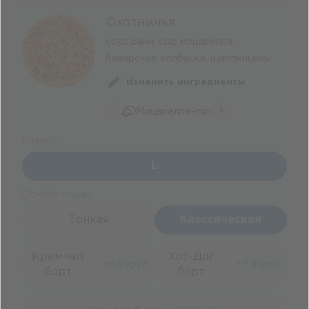
Охотничья
соус ранч, сыр моцарелла,
баварские колбаски, шампиньоны
Изменить ингредиенты
-
+
Моцарелла-mini
Размер
L
Основа пиццы
Тонкая
Классическая
Крем-чиз
Хот-Дог
+
6.99
руб.
+
7.99
руб.
борт
борт