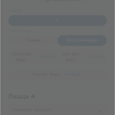
-
+
Моцарелла-mini
Размер
L
Основа пиццы
Тонкая
Классическая
Крем-чиз
Хот-Дог
+
6.99
руб.
+
7.99
руб.
борт
борт
Чиз-дог борт
+
8.99
руб.
Пицца 4
Заменить продукт