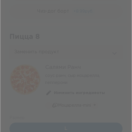
Чиз-дог борт
+
8.99
руб.
Пицца 8
Заменить продукт
Салями Ранч
соус ранч, сыр моцарелла,
пепперони
Изменить ингредиенты
-
+
Моцарелла-mini
Размер
L