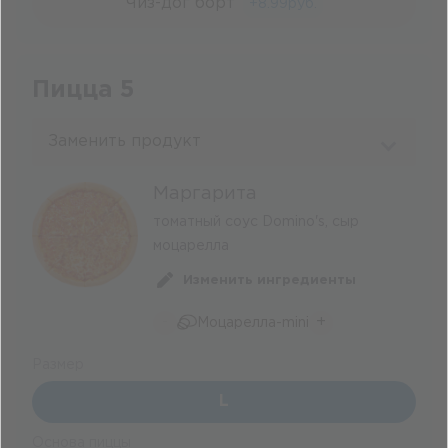
Чиз-дог борт
+
8.99
руб.
Пицца 5
Заменить продукт
Маргарита
томатный соус Domino's, сыр
моцарелла
Изменить ингредиенты
-
+
Моцарелла-mini
Размер
L
Основа пиццы