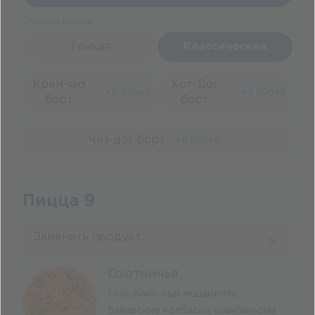
Основа пиццы
Тонкая
Классическая
Крем-чиз
Хот-Дог
+
6.99
руб.
+
7.99
руб.
борт
борт
Чиз-дог борт
+
8.99
руб.
Пицца 9
Заменить продукт
Охотничья
соус ранч, сыр моцарелла,
баварские колбаски, шампиньоны