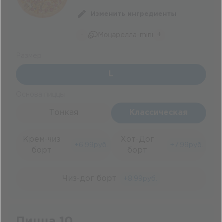
Изменить ингредиенты
-
+
Моцарелла-mini
Размер
L
Основа пиццы
Тонкая
Классическая
Крем-чиз
Хот-Дог
+
6.99
руб.
+
7.99
руб.
борт
борт
Чиз-дог борт
+
8.99
руб.
Пицца 10