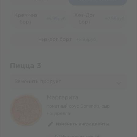
Крем-чиз
Хот-Дог
+
6.99
руб.
+
7.99
руб.
борт
борт
Чиз-дог борт
+
8.99
руб.
Пицца 3
Заменить продукт
Маргарита
томатный соус Domino's, сыр
моцарелла
Изменить ингредиенты