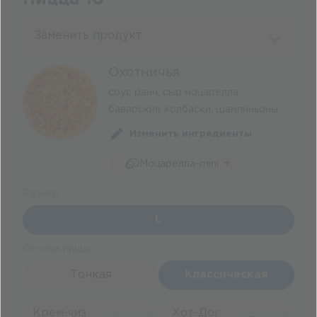
Заменить продукт
Охотничья
соус ранч, сыр моцарелла,
баварские колбаски, шампиньоны
Изменить ингредиенты
-
+
Моцарелла-mini
Размер
L
Основа пиццы
Тонкая
Классическая
Крем-чиз
Хот-Дог