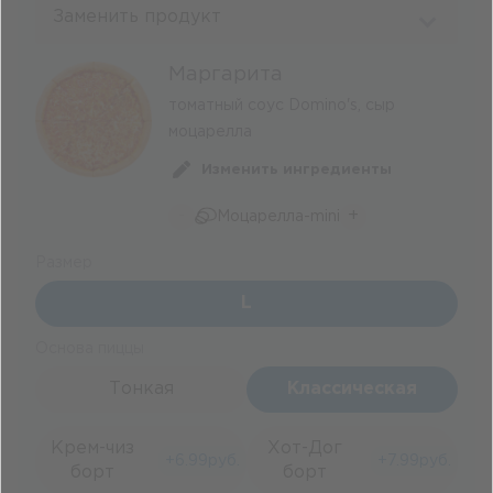
Заменить продукт
Маргарита
томатный соус Domino's, сыр
моцарелла
Изменить ингредиенты
-
+
Моцарелла-mini
Размер
L
Основа пиццы
Тонкая
Классическая
Крем-чиз
Хот-Дог
+
6.99
руб.
+
7.99
руб.
борт
борт