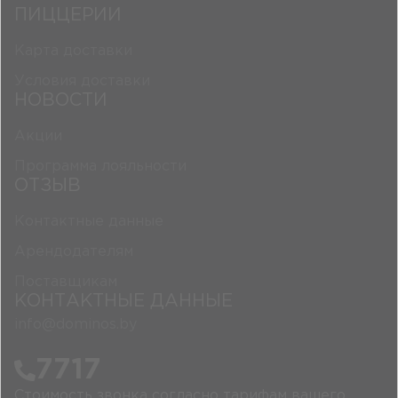
ПИЦЦЕРИИ
Карта доставки
Условия доставки
НОВОСТИ
Акции
Программа лояльности
ОТЗЫВ
Контактные данные
Арендодателям
Поставщикам
КОНТАКТНЫЕ ДАННЫЕ
info@dominos.by
7717
Стоимость звонка согласно тарифам вашего