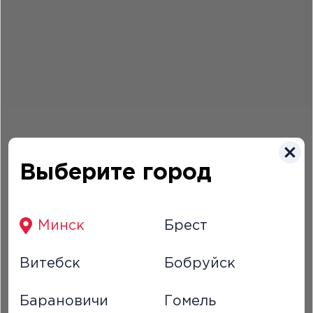
Выберите город
Как связаться?
Минск
Брест
ООО “Доминоспицца”
Беларусь, г. Минск,
Витебск
Бобруйск
ул. Интернациональная, 20а. УНП 192360857
Барановичи
Гомель