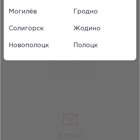
Могилёв
Гродно
Солигорск
Жодино
Телефон
Новополоцк
Полоцк
7717 (только с мобильных телефонов)
МТС (029) 750-37-16
A1(044) 750-37-16
A1 (044) 532-77-17
Email