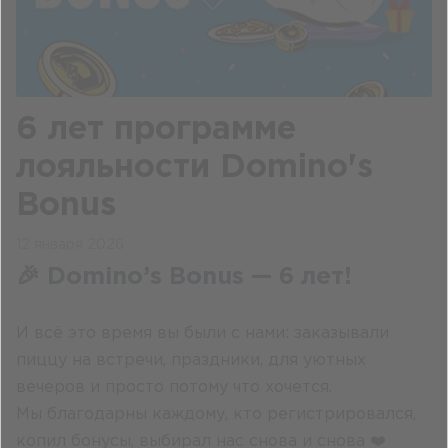
6 лет программе
лояльности Domino's
Bonus
12 января 2026
🎉 Domino’s Bonus — 6 лет!
И всё это время вы были с нами: заказывали
пиццу на встречи, праздники, для уютных
вечеров и просто потому что хочется.
Мы благодарны каждому, кто регистрировался,
копил бонусы, выбирал нас снова и снова ❤️