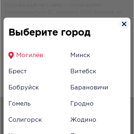
Если вы ещё не с нами — самое время
присоединиться 💞 , получить 3000 бонусов за
регистрацию и потратить их на любимую пиццу
!)
Выберите город
Регистрируйтесь на сайте dominos.by ➡️
Могилёв
Минск
накапливайте кешбэк 10% от каждого заказа➡️
оплачивайте бонусами до 50% следующих
заказов!
Брест
Витебск
С любовью, Domino’s Bonus 💙
Бобруйск
Барановичи
Гомель
Гродно
Русский
Солигорск
Жодино