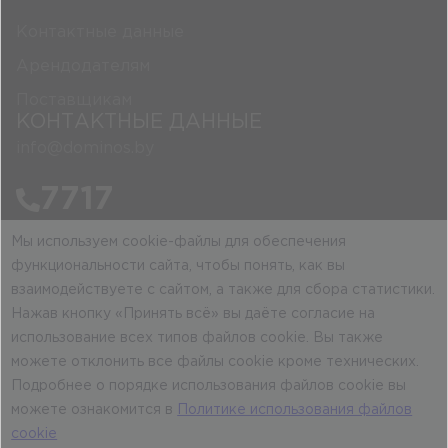
Контактные данные
Арендодателям
Поставщикам
КОНТАКТНЫЕ ДАННЫЕ
info@dominos.by
7717
Стоимость звонка согласно тарифам вашего
Мы используем cookie-файлы для обеспечения
оператора
функциональности сайта, чтобы понять, как вы
взаимодействуете с сайтом, а также для сбора статистики.
Нажав кнопку «Принять всё» вы даёте согласие на
Внешний вид продукта может отличаться от
использование всех типов файлов cookie. Вы также
рекламного изображения.
можете отклонить все файлы cookie кроме технических.
Политика обработки персональных данных
Подробнее о порядке использования файлов cookie вы
Договор публичной оферты
можете ознакомится в
Политике использования файлов
cookie