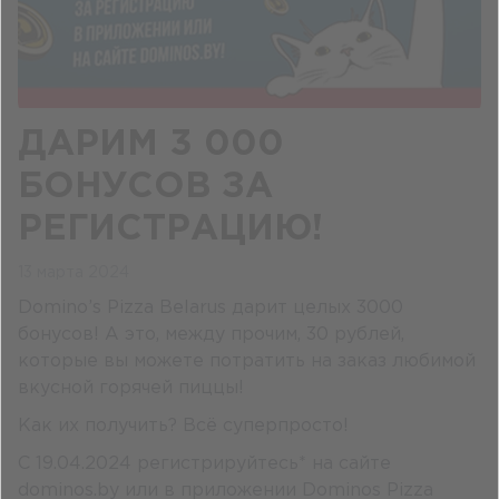
ДАРИМ 3 000
БОНУСОВ ЗА
РЕГИСТРАЦИЮ!
13 марта 2024
Domino’s Pizza Belarus дарит целых 3000
бонусов! А это, между прочим, 30 рублей,
которые вы можете потратить на заказ любимой
вкусной горячей пиццы!
Как их получить? Всё суперпросто!
С 19.04.2024 регистрируйтесь* на сайте
dominos.by или в приложении Dominos Pizza