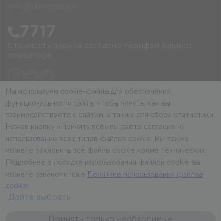
info@dominos.by
7717
Стоимость звонка согласно тарифам вашего
оператора
Мы используем cookie-файлы для обеспечения
Внешний вид продукта может отличаться от
функциональности сайта, чтобы понять, как вы
рекламного изображения.
взаимодействуете с сайтом, а также для сбора статистики.
Политика конфиденциальности
Нажав кнопку «Принять всё» вы даёте согласие на
Информация об аллергенах
использование всех типов файлов cookie. Вы также
Договор публичной оферты
можете отклонить все файлы cookie кроме технических.
Подробнее о порядке использования файлов cookie вы
можете ознакомится в
Политике использования файлов
cookie
Дайте выбрать
Принять только необходимые