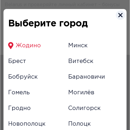
Belarus и проверяйте личный кабинет – бонусы
уже там!
Вперёд, друзья!
Выберите город
*регистрация и использование бонусов в
соответствие с условиями обработки
Жодино
Минск
персональных данных и публичной оферты
Брест
Витебск
Русский
Бобруйск
Барановичи
Гомель
Могилёв
Гродно
Солигорск
Новополоцк
Полоцк